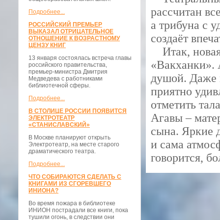
рассчитан все
Подробнее...
а трибуна с 
РОССИЙСКИЙ ПРЕМЬЕР
ВЫКАЗАЛ ОТРИЦАТЕЛЬНОЕ
создаёт впеч
ОТНОШЕНИЕ К ВОЗРАСТНОМУ
ЦЕНЗУ КНИГ
Итак, новая 
13 января состоялась встреча главы
«Вакханки». 
российского правительства,
премьер-министра Дмитрия
душой. Даже 
Медведева с работниками
библиотечной сферы.
приятно удив
Подробнее...
отметить тал
В СТОЛИЦЕ РОССИИ ПОЯВИТСЯ
Агавы – мате
ЭЛЕКТРОТЕАТР
«СТАНИСЛАВСКИЙ»
сына. Яркие 
В Москве планируют открыть
и сама атмос
Электротеатр, на месте старого
драматического театра.
говорится, б
Подробнее...
ЧТО СОБИРАЮТСЯ СДЕЛАТЬ С
КНИГАМИ ИЗ СГОРЕВШЕГО
ИНИОНА?
Во время пожара в библиотеке
ИНИОН пострадали все книги, пока
тушили огонь, в следствии они