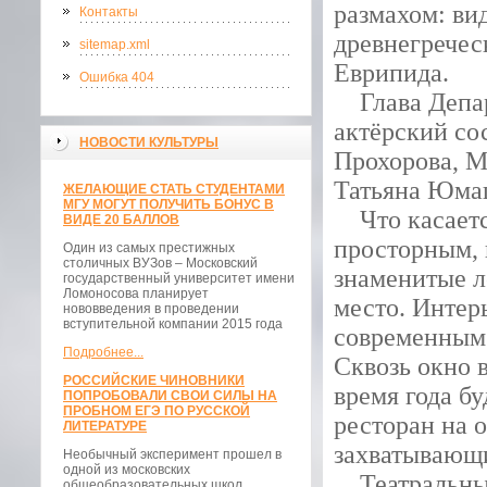
размахом: ви
Контакты
древнегречес
sitemap.xml
Еврипида.
Ошибка 404
Глава Депар
актёрский со
НОВОСТИ КУЛЬТУРЫ
Прохорова, М
Татьяна Юмаш
ЖЕЛАЮЩИЕ СТАТЬ СТУДЕНТАМИ
МГУ МОГУТ ПОЛУЧИТЬ БОНУС В
Что касается
ВИДЕ 20 БАЛЛОВ
просторным, 
Один из самых престижных
столичных ВУЗов – Московский
знаменитые л
государственный университет имени
Ломоносова планирует
место. Интер
нововведения в проведении
вступительной компании 2015 года
современным.
Подробнее...
Сквозь окно в
РОССИЙСКИЕ ЧИНОВНИКИ
время года б
ПОПРОБОВАЛИ СВОИ СИЛЫ НА
ПРОБНОМ ЕГЭ ПО РУССКОЙ
ресторан на 
ЛИТЕРАТУРЕ
захватывающи
Необычный эксперимент прошел в
одной из московских
Театральный 
общеобразовательных школ.