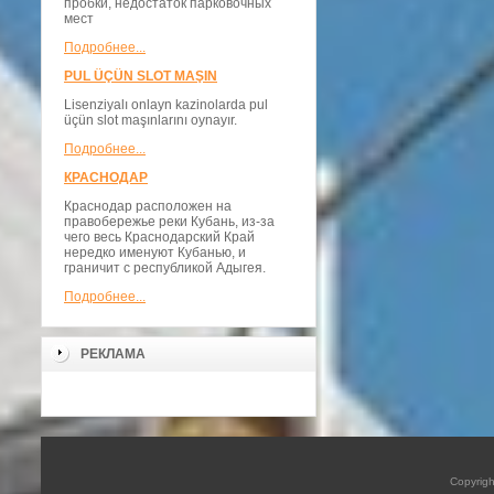
пробки, недостаток парковочных
мест
Подробнее...
PUL ÜÇÜN SLOT MAŞIN
Lisenziyalı onlayn kazinolarda pul
üçün slot maşınlarını oynayır.
Подробнее...
КРАСНОДАР
Краснодар расположен на
правобережье реки Кубань, из-за
чего весь Краснодарский Край
нередко именуют Кубанью, и
граничит с республикой Адыгея.
Подробнее...
РЕКЛАМА
Copyrig