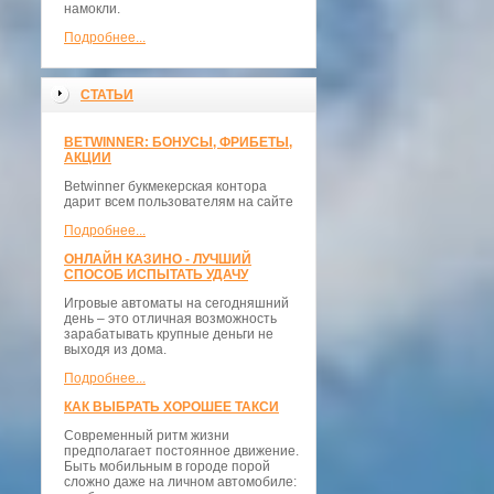
намокли.
Подробнее...
СТАТЬИ
BETWINNER: БОНУСЫ, ФРИБЕТЫ,
АКЦИИ
Betwinner букмекерская контора
дарит всем пользователям на сайте
Подробнее...
ОНЛАЙН КАЗИНО - ЛУЧШИЙ
СПОСОБ ИСПЫТАТЬ УДАЧУ
Игровые автоматы на сегодняшний
день – это отличная возможность
зарабатывать крупные деньги не
выходя из дома.
Подробнее...
КАК ВЫБРАТЬ ХОРОШЕЕ ТАКСИ
Современный ритм жизни
предполагает постоянное движение.
Быть мобильным в городе порой
сложно даже на личном автомобиле: