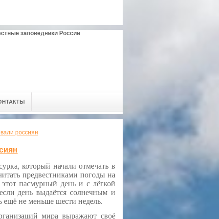
естные заповедники России
ОНТАКТЫ
овали россиян
ссиян
урка, который начали отмечать в
читать предвестниками погоды на
 этот пасмурный день и с лёгкой
 если день выдаётся солнечным и
ть ещё не меньше шести недель.
изаций мира выражают своё