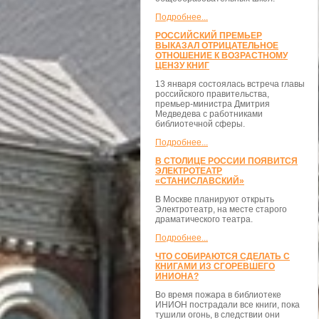
Подробнее...
РОССИЙСКИЙ ПРЕМЬЕР
ВЫКАЗАЛ ОТРИЦАТЕЛЬНОЕ
ОТНОШЕНИЕ К ВОЗРАСТНОМУ
ЦЕНЗУ КНИГ
13 января состоялась встреча главы
российского правительства,
премьер-министра Дмитрия
Медведева с работниками
библиотечной сферы.
Подробнее...
В СТОЛИЦЕ РОССИИ ПОЯВИТСЯ
ЭЛЕКТРОТЕАТР
«СТАНИСЛАВСКИЙ»
В Москве планируют открыть
Электротеатр, на месте старого
драматического театра.
Подробнее...
ЧТО СОБИРАЮТСЯ СДЕЛАТЬ С
КНИГАМИ ИЗ СГОРЕВШЕГО
ИНИОНА?
Во время пожара в библиотеке
ИНИОН пострадали все книги, пока
тушили огонь, в следствии они