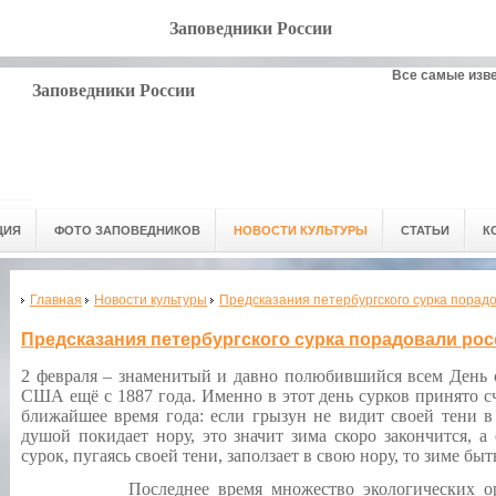
Заповедники России
Все самые изв
Заповедники России
ЦИЯ
ФОТО ЗАПОВЕДНИКОВ
НОВОСТИ КУЛЬТУРЫ
СТАТЬИ
К
Главная
Новости культуры
Предсказания петербургского сурка порад
Предсказания петербургского сурка порадовали ро
2 февраля – знаменитый и давно полюбившийся всем День с
США ещё с 1887 года. Именно в этот день сурков принято с
ближайшее время года: если грызун не видит своей тени в
душой покидает нору, это значит зима скоро закончится, а
сурок, пугаясь своей тени, заползает в свою нору, то зиме бы
Последнее время множество экологических орган