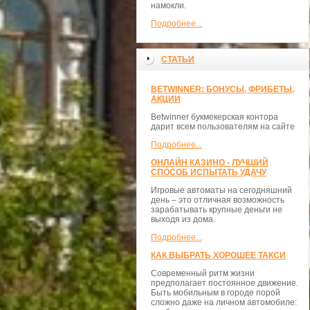
намокли.
Подробнее...
СТАТЬИ
BETWINNER: БОНУСЫ, ФРИБЕТЫ,
АКЦИИ
Betwinner букмекерская контора
дарит всем пользователям на сайте
Подробнее...
ОНЛАЙН КАЗИНО - ЛУЧШИЙ
СПОСОБ ИСПЫТАТЬ УДАЧУ
Игровые автоматы на сегодняшний
день – это отличная возможность
зарабатывать крупные деньги не
выходя из дома.
Подробнее...
КАК ВЫБРАТЬ ХОРОШЕЕ ТАКСИ
Современный ритм жизни
предполагает постоянное движение.
Быть мобильным в городе порой
сложно даже на личном автомобиле: