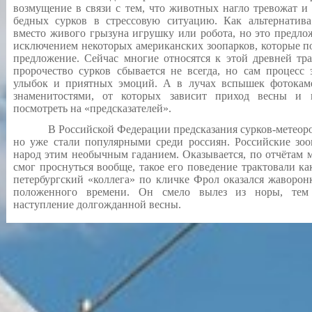
возмущение в связи с тем, что животных нагло тревожат и 
бедных сурков в стрессовую ситуацию. Как альтернатив
вместо живого грызуна игрушку или робота, но это предлож
исключением некоторых американских зоопарков, которые п
предложение. Сейчас многие относятся к этой древней тр
пророчество сурков сбывается не всегда, но сам процесс
улыбок и приятных эмоций. А в лучах вспышек фотокаме
знаменитостями, от которых зависит приход весны и 
посмотреть на «предсказателей».
В Российской Федерации предсказания сурков-метеороло
но уже стали популярными среди россиян. Российские зоо
народ этим необычным гаданием. Оказывается, по отчётам м
смог проснуться вообще, такое его поведение трактовали ка
петербургский «коллега» по кличке Фрол оказался жаворон
положенного времени. Он смело вылез из норы, тем 
наступление долгожданной весны.