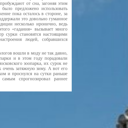
пробуждают от сна, загоняя этим
а было предложено использовать
ение пока осталось в стороне, за
оддержали это довольно гуманное
адиции несколько иронично, ведь
 этого «гадания» вызывает много
р сурки становятся настоящими
настроения людей, собравшихся
гов вошли в моду не так давно,
парки и в этом году порадовали
осковского зоопарка, их сурок не
к очень затяжную зиму. А вот его
ком и проснулся на сутки раньше
самым спрогнозировал раннее