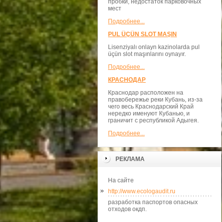
пробки, недостаток парковочных
мест
Подробнее...
PUL ÜÇÜN SLOT MAŞIN
Lisenziyalı onlayn kazinolarda pul
üçün slot maşınlarını oynayır.
Подробнее...
КРАСНОДАР
Краснодар расположен на
правобережье реки Кубань, из-за
чего весь Краснодарский Край
нередко именуют Кубанью, и
граничит с республикой Адыгея.
Подробнее...
РЕКЛАМА
На сайте
http://www.ecologaudit.ru
разработка паспортов опасных
отходов окдп.