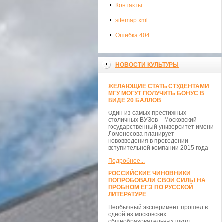
Контакты
sitemap.xml
Ошибка 404
НОВОСТИ КУЛЬТУРЫ
ЖЕЛАЮЩИЕ СТАТЬ СТУДЕНТАМИ
МГУ МОГУТ ПОЛУЧИТЬ БОНУС В
ВИДЕ 20 БАЛЛОВ
Один из самых престижных
столичных ВУЗов – Московский
государственный университет имени
Ломоносова планирует
нововведения в проведении
вступительной компании 2015 года
Подробнее...
РОССИЙСКИЕ ЧИНОВНИКИ
ПОПРОБОВАЛИ СВОИ СИЛЫ НА
ПРОБНОМ ЕГЭ ПО РУССКОЙ
ЛИТЕРАТУРЕ
Необычный эксперимент прошел в
одной из московских
общеобразовательных школ.