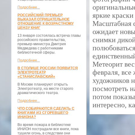
оригинальны
Подробнее...
яркие краски
РОССИЙСКИЙ ПРЕМЬЕР
ВЫКАЗАЛ ОТРИЦАТЕЛЬНОЕ
Масштабная ф
ОТНОШЕНИЕ К ВОЗРАСТНОМУ
ЦЕНЗУ КНИГ
ожидает новы
13 января состоялась встреча главы
снимки дикой
российского правительства,
премьер-министра Дмитрия
полюбоваться
Медведева с работниками
библиотечной сферы.
единственный
Подробнее...
Метеорит весо
В СТОЛИЦЕ РОССИИ ПОЯВИТСЯ
февраля, все
ЭЛЕКТРОТЕАТР
«СТАНИСЛАВСКИЙ»
художников н
В Москве планируют открыть
посмотреть н
Электротеатр, на месте старого
драматического театра.
потом показы
Подробнее...
интересно, к
ЧТО СОБИРАЮТСЯ СДЕЛАТЬ С
КНИГАМИ ИЗ СГОРЕВШЕГО
ИНИОНА?
Во время пожара в библиотеке
ИНИОН пострадали все книги, пока
тушили огонь, в следствии они