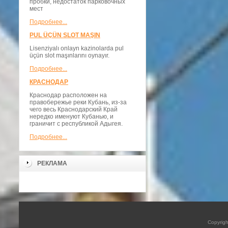
пробки, недостаток парковочных
мест
Подробнее...
PUL ÜÇÜN SLOT MAŞIN
Lisenziyalı onlayn kazinolarda pul
üçün slot maşınlarını oynayır.
Подробнее...
КРАСНОДАР
Краснодар расположен на
правобережье реки Кубань, из-за
чего весь Краснодарский Край
нередко именуют Кубанью, и
граничит с республикой Адыгея.
Подробнее...
РЕКЛАМА
Copyrig