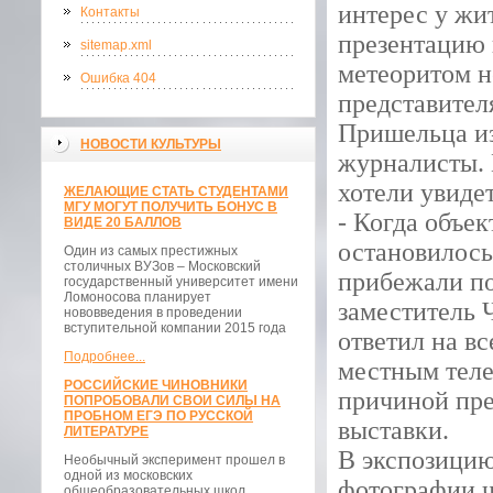
интерес у жи
Контакты
презентацию 
sitemap.xml
метеоритом н
Ошибка 404
представител
Пришельца из
НОВОСТИ КУЛЬТУРЫ
журналисты. 
хотели увиде
ЖЕЛАЮЩИЕ СТАТЬ СТУДЕНТАМИ
МГУ МОГУТ ПОЛУЧИТЬ БОНУС В
- Когда объе
ВИДЕ 20 БАЛЛОВ
остановилось
Один из самых престижных
столичных ВУЗов – Московский
прибежали по
государственный университет имени
Ломоносова планирует
заместитель 
нововведения в проведении
вступительной компании 2015 года
ответил на в
Подробнее...
местным теле
РОССИЙСКИЕ ЧИНОВНИКИ
причиной пре
ПОПРОБОВАЛИ СВОИ СИЛЫ НА
ПРОБНОМ ЕГЭ ПО РУССКОЙ
выставки.
ЛИТЕРАТУРЕ
В экспозицию
Необычный эксперимент прошел в
одной из московских
фотографии ч
общеобразовательных школ.