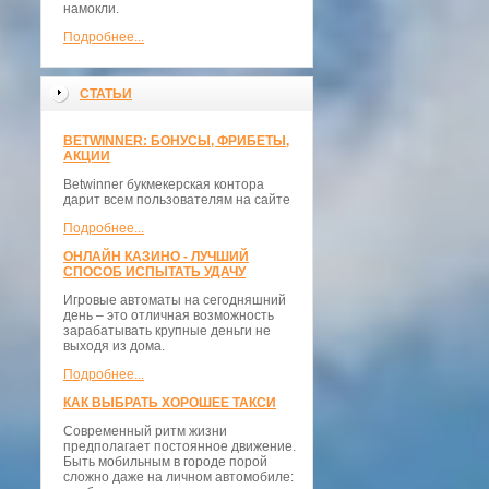
намокли.
Подробнее...
СТАТЬИ
BETWINNER: БОНУСЫ, ФРИБЕТЫ,
АКЦИИ
Betwinner букмекерская контора
дарит всем пользователям на сайте
Подробнее...
ОНЛАЙН КАЗИНО - ЛУЧШИЙ
СПОСОБ ИСПЫТАТЬ УДАЧУ
Игровые автоматы на сегодняшний
день – это отличная возможность
зарабатывать крупные деньги не
выходя из дома.
Подробнее...
КАК ВЫБРАТЬ ХОРОШЕЕ ТАКСИ
Современный ритм жизни
предполагает постоянное движение.
Быть мобильным в городе порой
сложно даже на личном автомобиле: