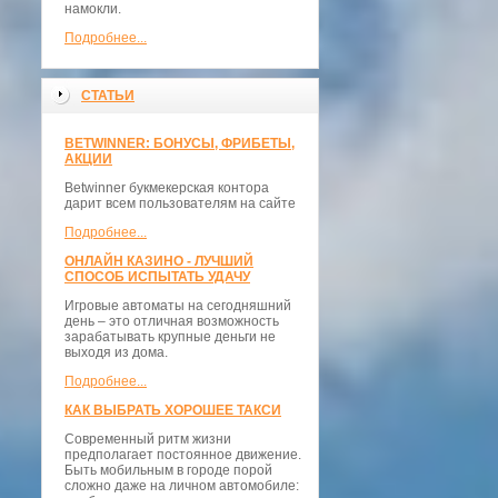
намокли.
Подробнее...
СТАТЬИ
BETWINNER: БОНУСЫ, ФРИБЕТЫ,
АКЦИИ
Betwinner букмекерская контора
дарит всем пользователям на сайте
Подробнее...
ОНЛАЙН КАЗИНО - ЛУЧШИЙ
СПОСОБ ИСПЫТАТЬ УДАЧУ
Игровые автоматы на сегодняшний
день – это отличная возможность
зарабатывать крупные деньги не
выходя из дома.
Подробнее...
КАК ВЫБРАТЬ ХОРОШЕЕ ТАКСИ
Современный ритм жизни
предполагает постоянное движение.
Быть мобильным в городе порой
сложно даже на личном автомобиле: