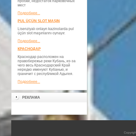
пробки, недостаток парковочных
мест
Подробнее...
PUL ÜÇÜN SLOT MAŞIN
Lisenziyalı onlayn kazinolarda pul
üçün slot maşınlarını oynayır.
Подробнее...
КРАСНОДАР
Краснодар расположен на
правобережье реки Кубань, из-за
чего весь Краснодарский Край
нередко именуют Кубанью, и
граничит с республикой Адыгея.
Подробнее...
РЕКЛАМА
Copyrig