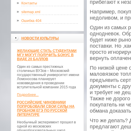
прибегают к нез
Контакты
Например, покуп
sitemap.xml
недоливом, и пр
Ошибка 404
Один из самых р
однодневок. Обр
НОВОСТИ КУЛЬТУРЫ
будет ниже рыно
поставки. Но ,ка
ЖЕЛАЮЩИЕ СТАТЬ СТУДЕНТАМИ
просто игнориру
МГУ МОГУТ ПОЛУЧИТЬ БОНУС В
вернуть оплачен
ВИДЕ 20 БАЛЛОВ
Один из самых престижных
По низкой цене 
столичных ВУЗов – Московский
маловязкое топл
государственный университет имени
Ломоносова планирует
предъявить серт
нововведения в проведении
документы с дру
вступительной компании 2015 года
и требует не де
Подробнее...
Также не дорого
РОССИЙСКИЕ ЧИНОВНИКИ
покупатель ни ч
ПОПРОБОВАЛИ СВОИ СИЛЫ НА
обмана доказать
ПРОБНОМ ЕГЭ ПО РУССКОЙ
ЛИТЕРАТУРЕ
Что же делать? Д
Необычный эксперимент прошел в
предлагают деше
одной из московских
общеобразовательных школ.