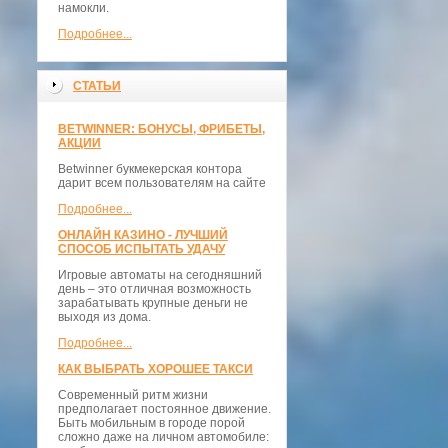
намокли.
Подробнее...
СТАТЬИ
BETWINNER: БОНУСЫ, ФРИБЕТЫ,
АКЦИИ
Betwinner букмекерская контора
дарит всем пользователям на сайте
Подробнее...
ОНЛАЙН КАЗИНО - ЛУЧШИЙ
СПОСОБ ИСПЫТАТЬ УДАЧУ
Игровые автоматы на сегодняшний
день – это отличная возможность
зарабатывать крупные деньги не
выходя из дома.
Подробнее...
КАК ВЫБРАТЬ ХОРОШЕЕ ТАКСИ
Современный ритм жизни
предполагает постоянное движение.
Быть мобильным в городе порой
сложно даже на личном автомобиле: