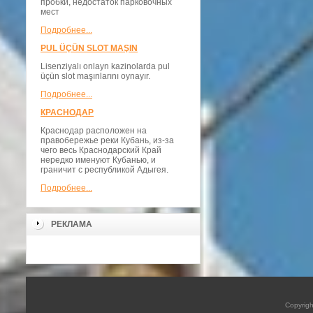
пробки, недостаток парковочных
мест
Подробнее...
PUL ÜÇÜN SLOT MAŞIN
Lisenziyalı onlayn kazinolarda pul
üçün slot maşınlarını oynayır.
Подробнее...
КРАСНОДАР
Краснодар расположен на
правобережье реки Кубань, из-за
чего весь Краснодарский Край
нередко именуют Кубанью, и
граничит с республикой Адыгея.
Подробнее...
РЕКЛАМА
Copyrig