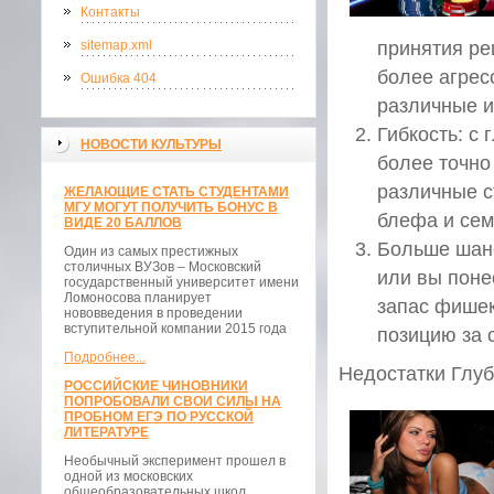
Контакты
sitemap.xml
принятия ре
более агрес
Ошибка 404
различные и
Гибкость: с
НОВОСТИ КУЛЬТУРЫ
более точно
различные с
ЖЕЛАЮЩИЕ СТАТЬ СТУДЕНТАМИ
МГУ МОГУТ ПОЛУЧИТЬ БОНУС В
блефа и се
ВИДЕ 20 БАЛЛОВ
Больше шанс
Один из самых престижных
столичных ВУЗов – Московский
или вы поне
государственный университет имени
Ломоносова планирует
запас фишек
нововведения в проведении
вступительной компании 2015 года
позицию за 
Подробнее...
Недостатки Глуб
РОССИЙСКИЕ ЧИНОВНИКИ
ПОПРОБОВАЛИ СВОИ СИЛЫ НА
ПРОБНОМ ЕГЭ ПО РУССКОЙ
ЛИТЕРАТУРЕ
Необычный эксперимент прошел в
одной из московских
общеобразовательных школ.