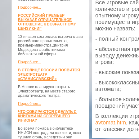
Все игровые сай
Подробнее...
количество игро
опытному игроку
РОССИЙСКИЙ ПРЕМЬЕР
ВЫКАЗАЛ ОТРИЦАТЕЛЬНОЕ
преимуществ игр
ОТНОШЕНИЕ К ВОЗРАСТНОМУ
можно назвать:
ЦЕНЗУ КНИГ
13 января состоялась встреча главы
- полный контро
российского правительства,
премьер-министра Дмитрия
- абсолютная пр
Медведева с работниками
библиотечной сферы.
выводу денежны
игрока;
Подробнее...
В СТОЛИЦЕ РОССИИ ПОЯВИТСЯ
- высокие показ
ЭЛЕКТРОТЕАТР
«СТАНИСЛАВСКИЙ»
- высококлассны
В Москве планируют открыть
автомата;
Электротеатр, на месте старого
драматического театра.
- большое колич
Подробнее...
поощрений участ
ЧТО СОБИРАЮТСЯ СДЕЛАТЬ С
В коллекции игр
КНИГАМИ ИЗ СГОРЕВШЕГО
ИНИОНА?
avtomat.htm
, ка
от классики до 
Во время пожара в библиотеке
ИНИОН пострадали все книги, пока
тушили огонь, в следствии они