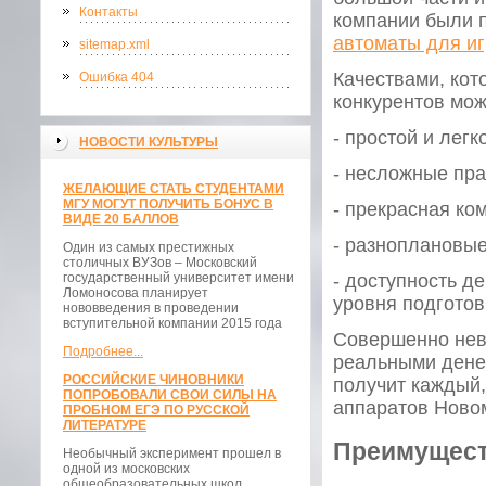
Контакты
компании были 
автоматы для иг
sitemap.xml
Качествами, кот
Ошибка 404
конкурентов мож
- простой и лег
НОВОСТИ КУЛЬТУРЫ
- несложные пр
ЖЕЛАЮЩИЕ СТАТЬ СТУДЕНТАМИ
МГУ МОГУТ ПОЛУЧИТЬ БОНУС В
- прекрасная ко
ВИДЕ 20 БАЛЛОВ
- разноплановы
Один из самых престижных
столичных ВУЗов – Московский
государственный университет имени
- доступность д
Ломоносова планирует
уровня подготов
нововведения в проведении
вступительной компании 2015 года
Совершенно нева
Подробнее...
реальными денеж
РОССИЙСКИЕ ЧИНОВНИКИ
получит каждый,
ПОПРОБОВАЛИ СВОИ СИЛЫ НА
аппаратов Ново
ПРОБНОМ ЕГЭ ПО РУССКОЙ
ЛИТЕРАТУРЕ
Преимущест
Необычный эксперимент прошел в
одной из московских
общеобразовательных школ.