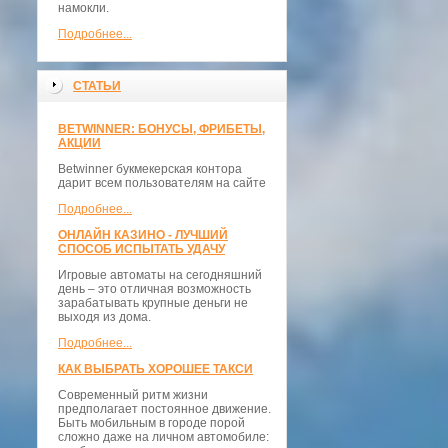
намокли.
Подробнее...
СТАТЬИ
BETWINNER: БОНУСЫ, ФРИБЕТЫ,
АКЦИИ
Betwinner букмекерская контора
дарит всем пользователям на сайте
Подробнее...
ОНЛАЙН КАЗИНО - ЛУЧШИЙ
СПОСОБ ИСПЫТАТЬ УДАЧУ
Игровые автоматы на сегодняшний
день – это отличная возможность
зарабатывать крупные деньги не
выходя из дома.
Подробнее...
КАК ВЫБРАТЬ ХОРОШЕЕ ТАКСИ
Современный ритм жизни
предполагает постоянное движение.
Быть мобильным в городе порой
сложно даже на личном автомобиле: