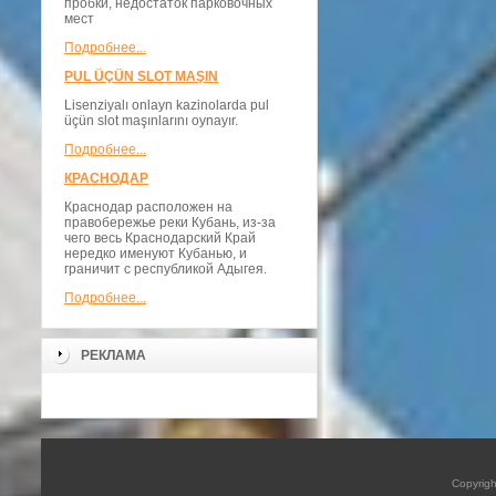
пробки, недостаток парковочных
мест
Подробнее...
PUL ÜÇÜN SLOT MAŞIN
Lisenziyalı onlayn kazinolarda pul
üçün slot maşınlarını oynayır.
Подробнее...
КРАСНОДАР
Краснодар расположен на
правобережье реки Кубань, из-за
чего весь Краснодарский Край
нередко именуют Кубанью, и
граничит с республикой Адыгея.
Подробнее...
РЕКЛАМА
Copyrig