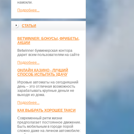
намокли.
Подробнее...
СТАТЬИ
BETWINNER: БОНУСЫ, ФРИБЕТЫ,
АКЦИИ
Betwinner букмекерская контора
дарит всем пользователям на сайте
Подробнее...
ОНЛАЙН КАЗИНО - ЛУЧШИЙ
СПОСОБ ИСПЫТАТЬ УДАЧУ
Игровые автоматы на сегодняшний
день – это отличная возможность
зарабатывать крупные деньги не
выходя из дома.
Подробнее...
КАК ВЫБРАТЬ ХОРОШЕЕ ТАКСИ
Современный ритм жизни
предполагает постоянное движение.
Быть мобильным в городе порой
сложно даже на личном автомобиле: