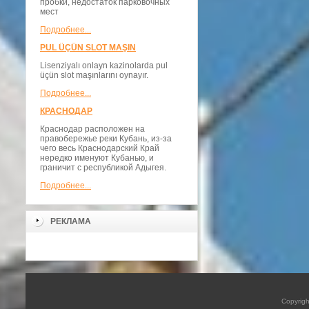
пробки, недостаток парковочных
мест
Подробнее...
PUL ÜÇÜN SLOT MAŞIN
Lisenziyalı onlayn kazinolarda pul
üçün slot maşınlarını oynayır.
Подробнее...
КРАСНОДАР
Краснодар расположен на
правобережье реки Кубань, из-за
чего весь Краснодарский Край
нередко именуют Кубанью, и
граничит с республикой Адыгея.
Подробнее...
РЕКЛАМА
Copyrig