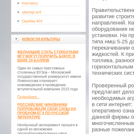
Контакты
Правительствен
sitemap.xml
развитие строит
Ошибка 404
направлений. Ка
оборудования н
установки. На 
НОВОСТИ КУЛЬТУРЫ
типа нмш 5-25 д
перекачивании 
ЖЕЛАЮЩИЕ СТАТЬ СТУДЕНТАМИ
жидкостей. К пр
МГУ МОГУТ ПОЛУЧИТЬ БОНУС В
топлива, разноо
ВИДЕ 20 БАЛЛОВ
горизонтальным
Один из самых престижных
технических сис
столичных ВУЗов – Московский
государственный университет имени
Ломоносова планирует
Проверенный ро
нововведения в проведении
вступительной компании 2015 года
предлагает дел
Подробнее...
необходимых аг
в сети интернет:
РОССИЙСКИЕ ЧИНОВНИКИ
ПОПРОБОВАЛИ СВОИ СИЛЫ НА
оперативно озн
ПРОБНОМ ЕГЭ ПО РУССКОЙ
данной фирмы оч
ЛИТЕРАТУРЕ
многочисленным
Необычный эксперимент прошел в
разные пожелани
одной из московских
общеобразовательных школ.