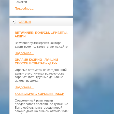
намокли.
Подробнее...
СТАТЬИ
BETWINNER: БОНУСЫ, ФРИБЕТЫ,
АКЦИИ
Betwinner букмекерская контора
дарит всем пользователям на сайте
Подробнее...
ОНЛАЙН КАЗИНО - ЛУЧШИЙ
СПОСОБ ИСПЫТАТЬ УДАЧУ
Игровые автоматы на сегодняшний
день – это отличная возможность
зарабатывать крупные деньги не
выходя из дома.
Подробнее...
КАК ВЫБРАТЬ ХОРОШЕЕ ТАКСИ
Современный ритм жизни
предполагает постоянное движение.
Быть мобильным в городе порой
сложно даже на личном автомобиле: