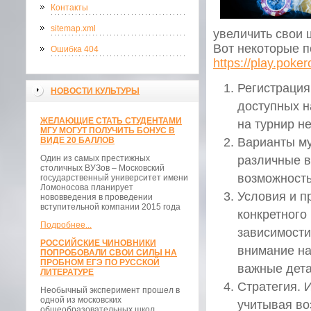
Контакты
sitemap.xml
увеличить свои 
Вот некоторые п
Ошибка 404
https://play.pok
Регистрация
НОВОСТИ КУЛЬТУРЫ
доступных н
ЖЕЛАЮЩИЕ СТАТЬ СТУДЕНТАМИ
на турнир н
МГУ МОГУТ ПОЛУЧИТЬ БОНУС В
ВИДЕ 20 БАЛЛОВ
Варианты му
Один из самых престижных
различные в
столичных ВУЗов – Московский
возможность
государственный университет имени
Ломоносова планирует
Условия и п
нововведения в проведении
вступительной компании 2015 года
конкретного 
Подробнее...
зависимости
РОССИЙСКИЕ ЧИНОВНИКИ
внимание на
ПОПРОБОВАЛИ СВОИ СИЛЫ НА
ПРОБНОМ ЕГЭ ПО РУССКОЙ
важные дета
ЛИТЕРАТУРЕ
Стратегия. 
Необычный эксперимент прошел в
одной из московских
учитывая во
общеобразовательных школ.