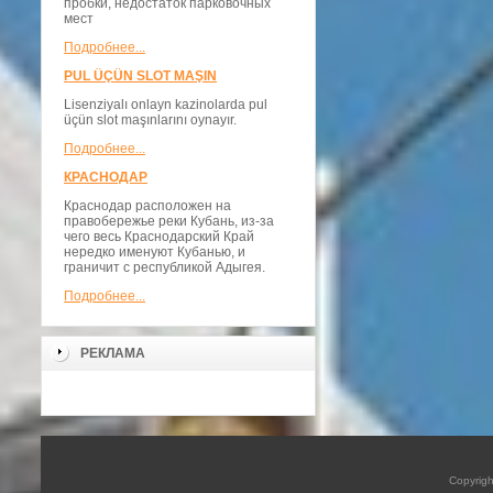
пробки, недостаток парковочных
мест
Подробнее...
PUL ÜÇÜN SLOT MAŞIN
Lisenziyalı onlayn kazinolarda pul
üçün slot maşınlarını oynayır.
Подробнее...
КРАСНОДАР
Краснодар расположен на
правобережье реки Кубань, из-за
чего весь Краснодарский Край
нередко именуют Кубанью, и
граничит с республикой Адыгея.
Подробнее...
РЕКЛАМА
Copyrig