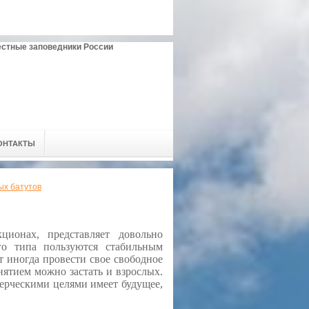
естные заповедники России
ОНТАКТЫ
ых батутов
ционах, представляет довольно
го типа пользуются стабильным
т иногда провести свое свободное
нятием можно застать и взрослых.
мерческими целями имеет будущее,