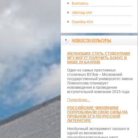
Контакты
sitemap.xml
Ошибка 404
НОВОСТИ КУЛЬТУРЫ
ЖЕЛАЮЩИЕ СТАТЬ СТУДЕНТАМИ
МГУ МОГУТ ПОЛУЧИТЬ БОНУС В
ВИДЕ 20 БАЛЛОВ
Один из самых престижных
столичных ВУЗов – Московский
государственный университет имени
Ломоносова планирует
нововведения в проведении
вступительной компании 2015 года
Подробнее...
РОССИЙСКИЕ ЧИНОВНИКИ
ПОПРОБОВАЛИ СВОИ СИЛЫ НА
ПРОБНОМ ЕГЭ ПО РУССКОЙ
ЛИТЕРАТУРЕ
Необычный эксперимент прошел в
одной из московских
общеобразовательных школ.