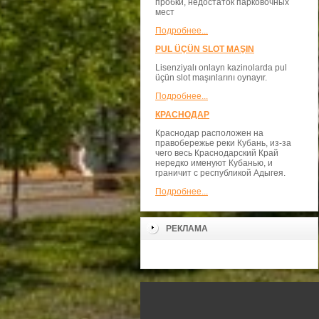
пробки, недостаток парковочных
мест
Подробнее...
PUL ÜÇÜN SLOT MAŞIN
Lisenziyalı onlayn kazinolarda pul
üçün slot maşınlarını oynayır.
Подробнее...
КРАСНОДАР
Краснодар расположен на
правобережье реки Кубань, из-за
чего весь Краснодарский Край
нередко именуют Кубанью, и
граничит с республикой Адыгея.
Подробнее...
РЕКЛАМА