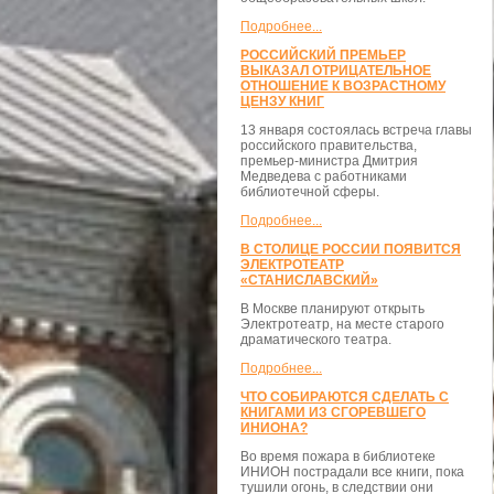
Подробнее...
РОССИЙСКИЙ ПРЕМЬЕР
ВЫКАЗАЛ ОТРИЦАТЕЛЬНОЕ
ОТНОШЕНИЕ К ВОЗРАСТНОМУ
ЦЕНЗУ КНИГ
13 января состоялась встреча главы
российского правительства,
премьер-министра Дмитрия
Медведева с работниками
библиотечной сферы.
Подробнее...
В СТОЛИЦЕ РОССИИ ПОЯВИТСЯ
ЭЛЕКТРОТЕАТР
«СТАНИСЛАВСКИЙ»
В Москве планируют открыть
Электротеатр, на месте старого
драматического театра.
Подробнее...
ЧТО СОБИРАЮТСЯ СДЕЛАТЬ С
КНИГАМИ ИЗ СГОРЕВШЕГО
ИНИОНА?
Во время пожара в библиотеке
ИНИОН пострадали все книги, пока
тушили огонь, в следствии они