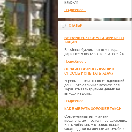
намокли.
Подробнее...
СТАТЬИ
BETWINNER: БОНУСЫ, ФРИБЕТЫ,
АКЦИИ
Betwinner букмекерская контора
дарит всем пользователям на сайте
Подробнее...
ОНЛАЙН КАЗИНО - ЛУЧШИЙ
СПОСОБ ИСПЫТАТЬ УДАЧУ
Игровые автоматы на сегодняшний
день – это отличная возможность
зарабатывать крупные деньги не
выходя из дома.
Подробнее...
КАК ВЫБРАТЬ ХОРОШЕЕ ТАКСИ
Современный ритм жизни
предполагает постоянное движение.
Быть мобильным в городе порой
сложно даже на личном автомобиле: