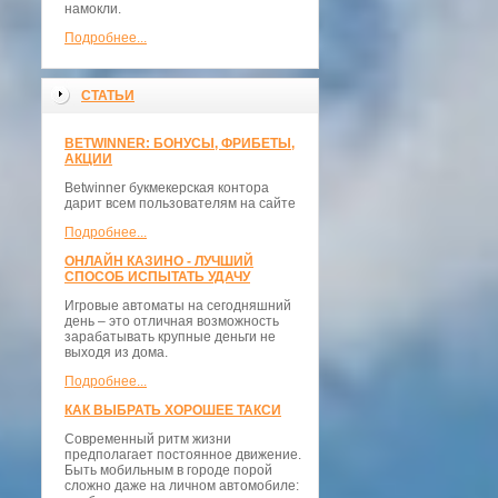
намокли.
Подробнее...
СТАТЬИ
BETWINNER: БОНУСЫ, ФРИБЕТЫ,
АКЦИИ
Betwinner букмекерская контора
дарит всем пользователям на сайте
Подробнее...
ОНЛАЙН КАЗИНО - ЛУЧШИЙ
СПОСОБ ИСПЫТАТЬ УДАЧУ
Игровые автоматы на сегодняшний
день – это отличная возможность
зарабатывать крупные деньги не
выходя из дома.
Подробнее...
КАК ВЫБРАТЬ ХОРОШЕЕ ТАКСИ
Современный ритм жизни
предполагает постоянное движение.
Быть мобильным в городе порой
сложно даже на личном автомобиле: