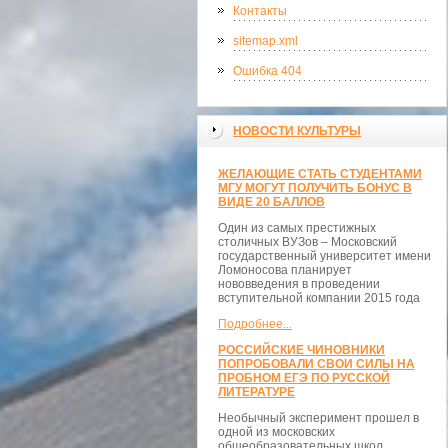
Контакты
sitemap.xml
Ошибка 404
НОВОСТИ КУЛЬТУРЫ
ЖЕЛАЮЩИЕ СТАТЬ СТУДЕНТАМИ
МГУ МОГУТ ПОЛУЧИТЬ БОНУС В
ВИДЕ 20 БАЛЛОВ
Один из самых престижных
столичных ВУЗов – Московский
государственный университет имени
Ломоносова планирует
нововведения в проведении
вступительной компании 2015 года
Подробнее...
РОССИЙСКИЕ ЧИНОВНИКИ
ПОПРОБОВАЛИ СВОИ СИЛЫ НА
ПРОБНОМ ЕГЭ ПО РУССКОЙ
ЛИТЕРАТУРЕ
Необычный эксперимент прошел в
одной из московских
общеобразовательных школ.