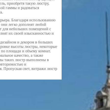
ль, приобретя такую люстру,
вой гаммы и радоваться
а.
рьера. Благодаря использованию
 они легко дополнят любой
т для небольших помещений с
лнят их своей изысканностью и
 дизайном и декором в больших
ировке высоты люстры, некоторые
 по площади и объему комнат.
альное качество, а также
мы таких люстр выполнены в
овторимостью и
. Пропуская свет, витражи люстр