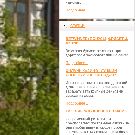
намокли.
Подробнее...
СТАТЬИ
BETWINNER: БОНУСЫ, ФРИБЕТЫ,
АКЦИИ
Betwinner букмекерская контора
дарит всем пользователям на сайте
Подробнее...
ОНЛАЙН КАЗИНО - ЛУЧШИЙ
СПОСОБ ИСПЫТАТЬ УДАЧУ
Игровые автоматы на сегодняшний
день – это отличная возможность
зарабатывать крупные деньги не
выходя из дома.
Подробнее...
КАК ВЫБРАТЬ ХОРОШЕЕ ТАКСИ
Современный ритм жизни
предполагает постоянное движение.
Быть мобильным в городе порой
сложно даже на личном автомобиле: