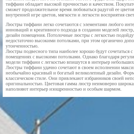
тиффани обладает высокой прочностью и качеством. Покупате
сможет продолжительное время любоваться радугой ее цвето
внутренней игре цветов, мягкости и легкости восприятия свет
Люстры тиффани легко сочетаются с элементами любого инте
инноваций и креативного подхода в создании моделей люстр,
дизайн помещения. Потолочные люстры с легкостью подойду
недостаточно высокими потолками, при этом органично допо
утонченностью.
Люстры подвесного типа наиболее хорошо будут сочетаться с
помещениях с высокими потолками. Однако благодаря регул
модели тиффани с легкостью впишутся в интерьер небольших
Люстры тиффани удачно сочетают в своем исполнении максим
необычайно красивый и богатый великолепный дизайн. Фор
классическом стиле. Они привлекают избранников своей неп
оригинальностью. Цветовая гамма люстр неимоверно широкая
наполняют интерьер изощренностью и особым шармом.