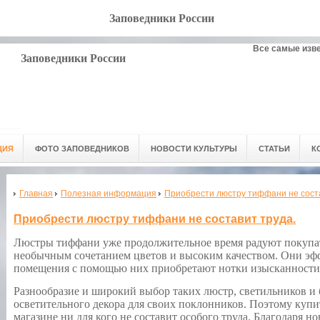
Заповедники России
Все самые изв
Заповедники России
ЦИЯ
ФОТО ЗАПОВЕДНИКОВ
НОВОСТИ КУЛЬТУРЫ
СТАТЬИ
К
Главная
Полезная информация
Приобрести люстру тиффани не соста
Приобрести люстру тиффани не составит труда.
Люстры тиффани уже продолжительное время радуют покупа
необычным сочетанием цветов и высоким качеством. Они эфф
помещения с помощью них приобретают нотки изысканности 
Разнообразие и широкий выбор таких люстр, светильников и
осветительного декора для своих поклонников. Поэтому куп
магазине ни для кого не составит особого труда. Благодаря