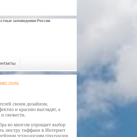
естные заповедники России
ОНТАКТЫ
вит труда.
телей своим дизайном,
ектно и красиво выглядят, а
и свежести.
 бра во многом упрощает выбор
ить люстру тиффани в Интернет
 новейшим технологиям продукция