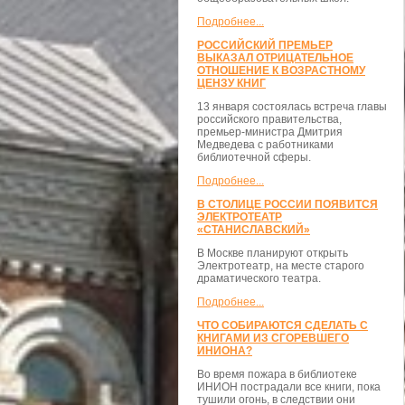
Подробнее...
РОССИЙСКИЙ ПРЕМЬЕР
ВЫКАЗАЛ ОТРИЦАТЕЛЬНОЕ
ОТНОШЕНИЕ К ВОЗРАСТНОМУ
ЦЕНЗУ КНИГ
13 января состоялась встреча главы
российского правительства,
премьер-министра Дмитрия
Медведева с работниками
библиотечной сферы.
Подробнее...
В СТОЛИЦЕ РОССИИ ПОЯВИТСЯ
ЭЛЕКТРОТЕАТР
«СТАНИСЛАВСКИЙ»
В Москве планируют открыть
Электротеатр, на месте старого
драматического театра.
Подробнее...
ЧТО СОБИРАЮТСЯ СДЕЛАТЬ С
КНИГАМИ ИЗ СГОРЕВШЕГО
ИНИОНА?
Во время пожара в библиотеке
ИНИОН пострадали все книги, пока
тушили огонь, в следствии они