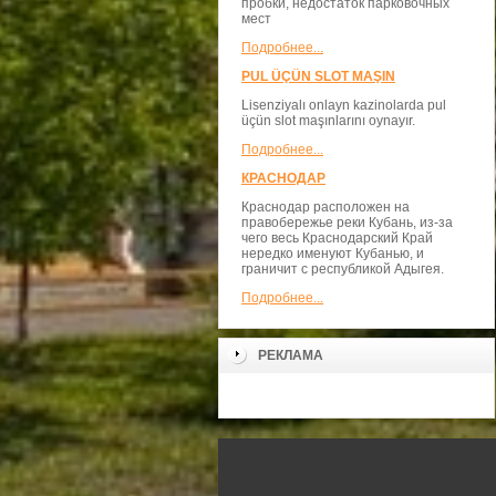
пробки, недостаток парковочных
мест
Подробнее...
PUL ÜÇÜN SLOT MAŞIN
Lisenziyalı onlayn kazinolarda pul
üçün slot maşınlarını oynayır.
Подробнее...
КРАСНОДАР
Краснодар расположен на
правобережье реки Кубань, из-за
чего весь Краснодарский Край
нередко именуют Кубанью, и
граничит с республикой Адыгея.
Подробнее...
РЕКЛАМА