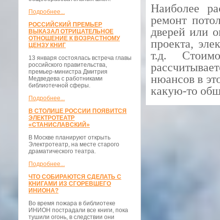
Наиболее р
Подробнее...
ремонт потол
РОССИЙСКИЙ ПРЕМЬЕР
дверей или о
ВЫКАЗАЛ ОТРИЦАТЕЛЬНОЕ
ОТНОШЕНИЕ К ВОЗРАСТНОМУ
проекта, эле
ЦЕНЗУ КНИГ
т.д. Стои
13 января состоялась встреча главы
рассчитывае
российского правительства,
премьер-министра Дмитрия
нюансов в эт
Медведева с работниками
библиотечной сферы.
какую-то общ
Подробнее...
В СТОЛИЦЕ РОССИИ ПОЯВИТСЯ
ЭЛЕКТРОТЕАТР
«СТАНИСЛАВСКИЙ»
В Москве планируют открыть
Электротеатр, на месте старого
драматического театра.
Подробнее...
ЧТО СОБИРАЮТСЯ СДЕЛАТЬ С
КНИГАМИ ИЗ СГОРЕВШЕГО
ИНИОНА?
Во время пожара в библиотеке
ИНИОН пострадали все книги, пока
тушили огонь, в следствии они