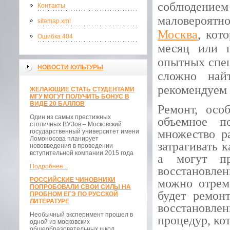
соблюдением
Контакты
маловероятн
sitemap.xml
Москва
, кот
Ошибка 404
месяц или п
опытных спец
НОВОСТИ КУЛЬТУРЫ
сложно най
рекомендуем 
ЖЕЛАЮЩИЕ СТАТЬ СТУДЕНТАМИ
МГУ МОГУТ ПОЛУЧИТЬ БОНУС В
ВИДЕ 20 БАЛЛОВ
Ремонт, осо
Один из самых престижных
объемное п
столичных ВУЗов – Московский
множество р
государственный университет имени
Ломоносова планирует
затрагивать 
нововведения в проведении
вступительной компании 2015 года
а могут пр
Подробнее...
восстановлен
РОССИЙСКИЕ ЧИНОВНИКИ
можно отрем
ПОПРОБОВАЛИ СВОИ СИЛЫ НА
будет ремон
ПРОБНОМ ЕГЭ ПО РУССКОЙ
ЛИТЕРАТУРЕ
восстановле
Необычный эксперимент прошел в
процедур, ко
одной из московских
общеобразовательных школ.