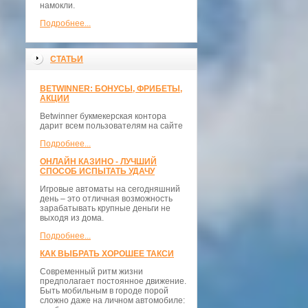
намокли.
Подробнее...
СТАТЬИ
BETWINNER: БОНУСЫ, ФРИБЕТЫ,
АКЦИИ
Betwinner букмекерская контора
дарит всем пользователям на сайте
Подробнее...
ОНЛАЙН КАЗИНО - ЛУЧШИЙ
СПОСОБ ИСПЫТАТЬ УДАЧУ
Игровые автоматы на сегодняшний
день – это отличная возможность
зарабатывать крупные деньги не
выходя из дома.
Подробнее...
КАК ВЫБРАТЬ ХОРОШЕЕ ТАКСИ
Современный ритм жизни
предполагает постоянное движение.
Быть мобильным в городе порой
сложно даже на личном автомобиле: