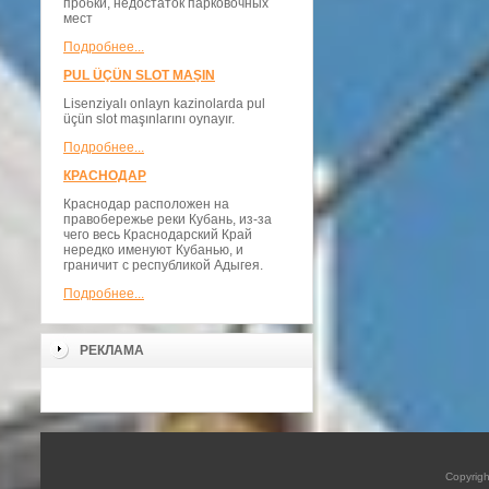
пробки, недостаток парковочных
мест
Подробнее...
PUL ÜÇÜN SLOT MAŞIN
Lisenziyalı onlayn kazinolarda pul
üçün slot maşınlarını oynayır.
Подробнее...
КРАСНОДАР
Краснодар расположен на
правобережье реки Кубань, из-за
чего весь Краснодарский Край
нередко именуют Кубанью, и
граничит с республикой Адыгея.
Подробнее...
РЕКЛАМА
Copyrig