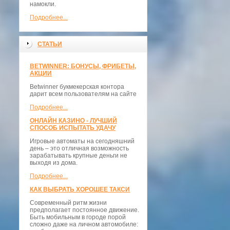
намокли.
Подробнее...
СТАТЬИ
BETWINNER: БОНУСЫ, ФРИБЕТЫ,
АКЦИИ
Betwinner букмекерская контора
дарит всем пользователям на сайте
Подробнее...
ОНЛАЙН КАЗИНО - ЛУЧШИЙ
СПОСОБ ИСПЫТАТЬ УДАЧУ
Игровые автоматы на сегодняшний
день – это отличная возможность
зарабатывать крупные деньги не
выходя из дома.
Подробнее...
КАК ВЫБРАТЬ ХОРОШЕЕ ТАКСИ
Современный ритм жизни
предполагает постоянное движение.
Быть мобильным в городе порой
сложно даже на личном автомобиле: