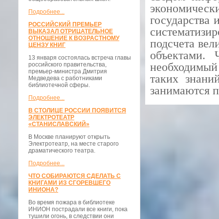
экономически
Подробнее...
государства 
РОССИЙСКИЙ ПРЕМЬЕР
систематиз
ВЫКАЗАЛ ОТРИЦАТЕЛЬНОЕ
ОТНОШЕНИЕ К ВОЗРАСТНОМУ
подсчета вел
ЦЕНЗУ КНИГ
объектами. 
13 января состоялась встреча главы
необходимый
российского правительства,
премьер-министра Дмитрия
таких знани
Медведева с работниками
библиотечной сферы.
занимаются 
Подробнее...
В СТОЛИЦЕ РОССИИ ПОЯВИТСЯ
ЭЛЕКТРОТЕАТР
«СТАНИСЛАВСКИЙ»
В Москве планируют открыть
Электротеатр, на месте старого
драматического театра.
Подробнее...
ЧТО СОБИРАЮТСЯ СДЕЛАТЬ С
КНИГАМИ ИЗ СГОРЕВШЕГО
ИНИОНА?
Во время пожара в библиотеке
ИНИОН пострадали все книги, пока
тушили огонь, в следствии они