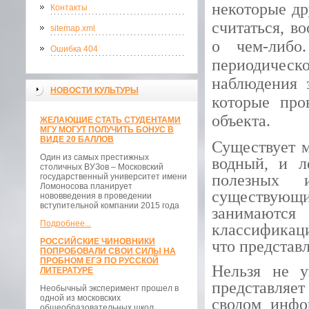
некоторые др
Контакты
считаться, в
sitemap.xml
о чем-либо
Ошибка 404
периодическо
наблюдения 
НОВОСТИ КУЛЬТУРЫ
которые про
объекта.
ЖЕЛАЮЩИЕ СТАТЬ СТУДЕНТАМИ
МГУ МОГУТ ПОЛУЧИТЬ БОНУС В
ВИДЕ 20 БАЛЛОВ
Существует 
Один из самых престижных
водный, и л
столичных ВУЗов – Московский
полезных 
государственный университет имени
Ломоносова планирует
существующи
нововведения в проведении
вступительной компании 2015 года
занимаются
Подробнее...
классификац
РОССИЙСКИЕ ЧИНОВНИКИ
что представл
ПОПРОБОВАЛИ СВОИ СИЛЫ НА
ПРОБНОМ ЕГЭ ПО РУССКОЙ
Нельзя не у
ЛИТЕРАТУРЕ
представляе
Необычный эксперимент прошел в
одной из московских
сводом инфо
общеобразовательных школ.