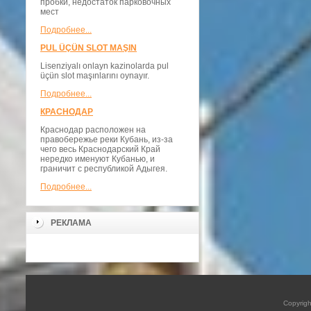
пробки, недостаток парковочных
мест
Подробнее...
PUL ÜÇÜN SLOT MAŞIN
Lisenziyalı onlayn kazinolarda pul
üçün slot maşınlarını oynayır.
Подробнее...
КРАСНОДАР
Краснодар расположен на
правобережье реки Кубань, из-за
чего весь Краснодарский Край
нередко именуют Кубанью, и
граничит с республикой Адыгея.
Подробнее...
РЕКЛАМА
Copyrig