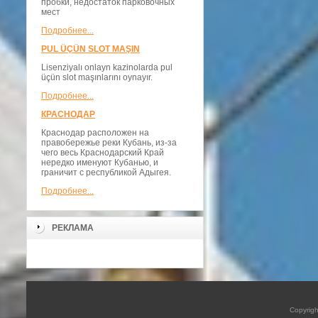
пробки, недостаток парковочных
мест
Подробнее...
PUL ÜÇÜN SLOT MAŞIN
Lisenziyalı onlayn kazinolarda pul
üçün slot maşınlarını oynayır.
Подробнее...
КРАСНОДАР
Краснодар расположен на
правобережье реки Кубань, из-за
чего весь Краснодарский Край
нередко именуют Кубанью, и
граничит с республикой Адыгея.
Подробнее...
РЕКЛАМА
Copyrig