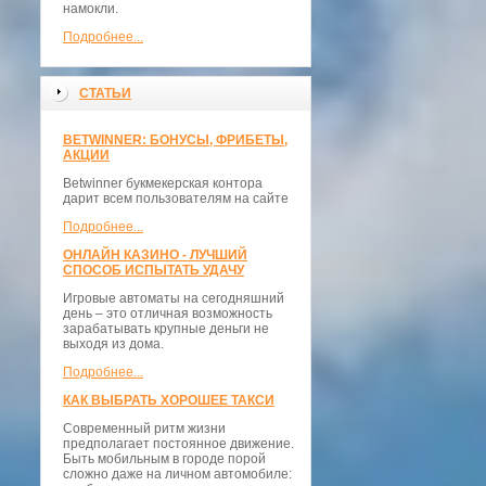
намокли.
Подробнее...
СТАТЬИ
BETWINNER: БОНУСЫ, ФРИБЕТЫ,
АКЦИИ
Betwinner букмекерская контора
дарит всем пользователям на сайте
Подробнее...
ОНЛАЙН КАЗИНО - ЛУЧШИЙ
СПОСОБ ИСПЫТАТЬ УДАЧУ
Игровые автоматы на сегодняшний
день – это отличная возможность
зарабатывать крупные деньги не
выходя из дома.
Подробнее...
КАК ВЫБРАТЬ ХОРОШЕЕ ТАКСИ
Современный ритм жизни
предполагает постоянное движение.
Быть мобильным в городе порой
сложно даже на личном автомобиле: