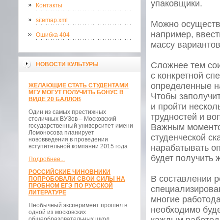
упаковщики.
Контакты
sitemap.xml
Можно осуществл
например, ввест
Ошибка 404
массу вариантов
Сложнее тем сои
НОВОСТИ КУЛЬТУРЫ
с конкретной сп
определенные на
ЖЕЛАЮЩИЕ СТАТЬ СТУДЕНТАМИ
МГУ МОГУТ ПОЛУЧИТЬ БОНУС В
Чтобы заполучит
ВИДЕ 20 БАЛЛОВ
и пройти нескол
Один из самых престижных
трудностей и во
столичных ВУЗов – Московский
государственный университет имени
Важным моментом
Ломоносова планирует
студенческой ск
нововведения в проведении
вступительной компании 2015 года
нарабатывать оп
будет получить 
Подробнее...
РОССИЙСКИЕ ЧИНОВНИКИ
В составлении р
ПОПРОБОВАЛИ СВОИ СИЛЫ НА
ПРОБНОМ ЕГЭ ПО РУССКОЙ
специализирован
ЛИТЕРАТУРЕ
многие работода
Необычный эксперимент прошел в
необходимо буде
одной из московских
общеобразовательных школ.