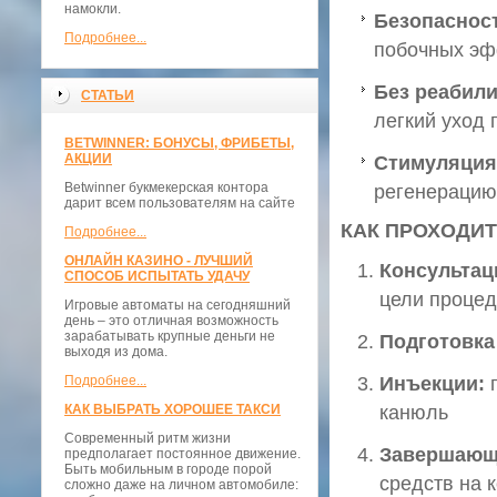
намокли.
Безопаснос
Подробнее...
побочных эф
Без реабили
СТАТЬИ
легкий уход
BETWINNER: БОНУСЫ, ФРИБЕТЫ,
АКЦИИ
Стимуляция
Betwinner букмекерская контора
регенерацию 
дарит всем пользователям на сайте
КАК ПРОХОДИТ
Подробнее...
ОНЛАЙН КАЗИНО - ЛУЧШИЙ
Консультац
СПОСОБ ИСПЫТАТЬ УДАЧУ
цели проце
Игровые автоматы на сегодняшний
день – это отличная возможность
зарабатывать крупные деньги не
Подготовка
выходя из дома.
Подробнее...
Инъекции:
п
КАК ВЫБРАТЬ ХОРОШЕЕ ТАКСИ
канюль
Современный ритм жизни
Завершающ
предполагает постоянное движение.
Быть мобильным в городе порой
средств на 
сложно даже на личном автомобиле: