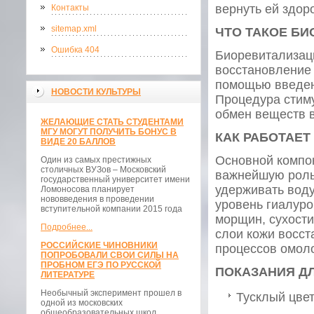
вернуть ей здор
Контакты
sitemap.xml
ЧТО ТАКОЕ Б
Ошибка 404
Биоревитализац
восстановление 
помощью введен
НОВОСТИ КУЛЬТУРЫ
Процедура стим
обмен веществ в
ЖЕЛАЮЩИЕ СТАТЬ СТУДЕНТАМИ
МГУ МОГУТ ПОЛУЧИТЬ БОНУС В
КАК РАБОТАЕ
ВИДЕ 20 БАЛЛОВ
Основной компо
Один из самых престижных
столичных ВУЗов – Московский
важнейшую роль
государственный университет имени
удерживать воду
Ломоносова планирует
нововведения в проведении
уровень гиалуро
вступительной компании 2015 года
морщин, сухости
Подробнее...
слои кожи восст
РОССИЙСКИЕ ЧИНОВНИКИ
процессов омол
ПОПРОБОВАЛИ СВОИ СИЛЫ НА
ПРОБНОМ ЕГЭ ПО РУССКОЙ
ПОКАЗАНИЯ Д
ЛИТЕРАТУРЕ
Необычный эксперимент прошел в
Тусклый цве
одной из московских
общеобразовательных школ.