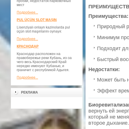
пробки, недостаток парковочных
мест
ПРЕИМУЩЕСТВ
Подробнее...
Преимущества:
PUL ÜÇÜN SLOT MAŞIN
Природный р
Lisenziyalı onlayn kazinolarda pul
üçün slot maşınlarını oynayır.
Минимум про
Подробнее...
КРАСНОДАР
Подходит дл
Краснодар расположен на
правобережье реки Кубань, из-за
Быстрый вос
чего весь Краснодарский Край
нередко именуют Кубанью, и
Недостатки:
граничит с республикой Адыгея.
Подробнее...
Может быть н
Эффект врем
РЕКЛАМА
Биоревитализа
вернуть ей энер
который не меня
второе дыхание.