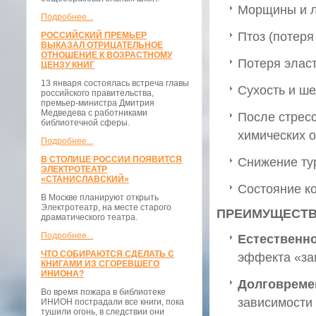
Морщины и л
Подробнее...
Птоз (потеря
РОССИЙСКИЙ ПРЕМЬЕР
ВЫКАЗАЛ ОТРИЦАТЕЛЬНОЕ
ОТНОШЕНИЕ К ВОЗРАСТНОМУ
Потеря элас
ЦЕНЗУ КНИГ
13 января состоялась встреча главы
Сухость и ш
российского правительства,
премьер-министра Дмитрия
Медведева с работниками
После стрес
библиотечной сферы.
химических ож
Подробнее...
В СТОЛИЦЕ РОССИИ ПОЯВИТСЯ
Снижение ту
ЭЛЕКТРОТЕАТР
«СТАНИСЛАВСКИЙ»
Состояние к
В Москве планируют открыть
Электротеатр, на месте старого
ПРЕИМУЩЕСТВ
драматического театра.
Подробнее...
Естественно
ЧТО СОБИРАЮТСЯ СДЕЛАТЬ С
эффекта «за
КНИГАМИ ИЗ СГОРЕВШЕГО
ИНИОНА?
Долговреме
Во время пожара в библиотеке
зависимости 
ИНИОН пострадали все книги, пока
тушили огонь, в следствии они